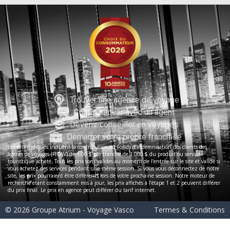
Trouver une agence de voyage
Communiquer avec un agent
Devenir conseiller en voyages
Démarrer votre propre franchise
Les prix indiqués incluent la contribution au Fonds d’indemnisation des clients des
agents de voyages (FICAV) de 1,00 $ par tranche de 1 000 $ du produit ou service
touristique acheté. Tous les prix sont valides au moment de l’entrée sur le site et valide si
vous achetez des services pendant une même session. Si vous vous déconnectez de notre
site, les prix pourraient être différents lors de votre prochaine session. Notre moteur de
recherche étant constamment mis à jour, les prix affichés à l’étape 1 et 2 peuvent différer
du prix final. Le prix en agence peut différer du tarif internet.
© 2026 Groupe Atrium - Voyage Vasco
Termes & Conditions