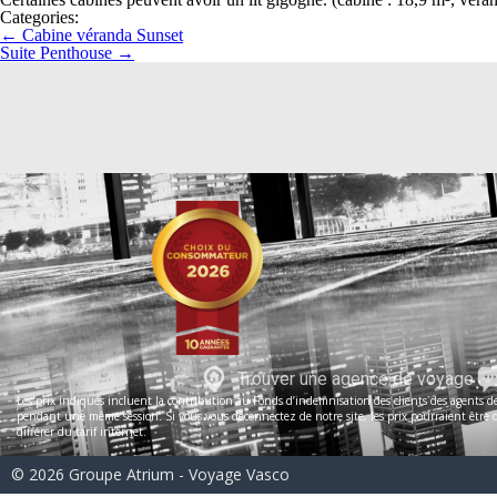
Categories:
←
Cabine véranda Sunset
Suite Penthouse
→
Trouver une agence de voyage
Les prix indiqués incluent la contribution au Fonds d’indemnisation des clients des agents de 
pendant une même session. Si vous vous déconnectez de notre site, les prix pourraient être dif
différer du tarif internet.
© 2026 Groupe Atrium - Voyage Vasco