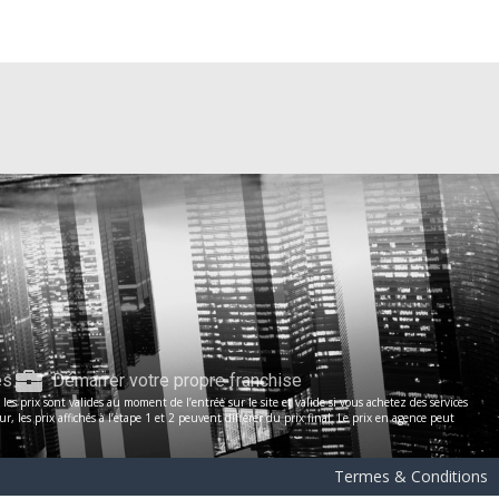
es
Démarrer votre propre franchise
s prix sont valides au moment de l’entrée sur le site et valide si vous achetez des services
les prix affichés à l’étape 1 et 2 peuvent différer du prix final. Le prix en agence peut
Termes & Conditions