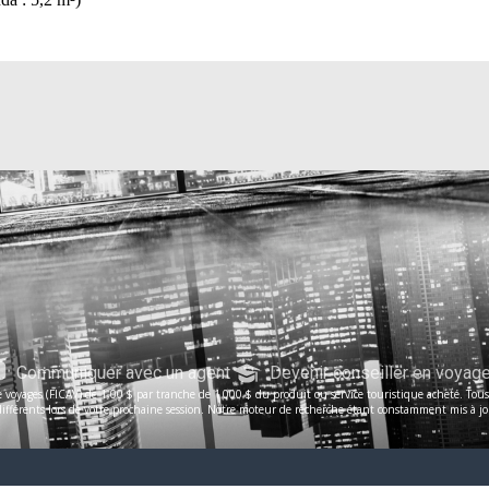
Communiquer avec un agent
Devenir conseiller en voyag
voyages (FICAV) de 1,00 $ par tranche de 1 000 $ du produit ou service touristique acheté. Tous le
férents lors de votre prochaine session. Notre moteur de recherche étant constamment mis à jour, 