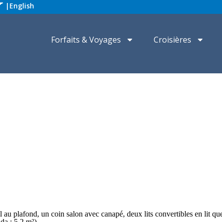
|
English
Forfaits & Voyages
Croisières
l au plafond, un coin salon avec canapé, deux lits convertibles en lit q
da : 5,2 m²)