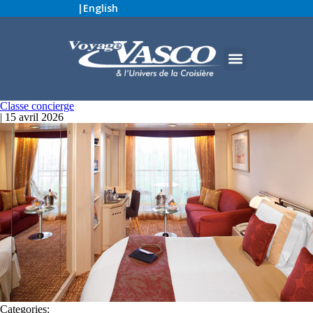
|
English
Classe concierge
|
15 avril 2026
Categories: