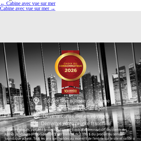
←
Cabine avec vue sur mer
Cabine avec vue sur mer
→
Trouver une agence de voyage
Communiquer avec un agent
Devenir conseiller en voyages
Démarrer votre propre franchise
Les prix indiqués incluent la contribution au Fonds d’indemnisation des clients des
agents de voyages (FICAV) de 1,00 $ par tranche de 1 000 $ du produit ou service
touristique acheté. Tous les prix sont valides au moment de l’entrée sur le site et valide si