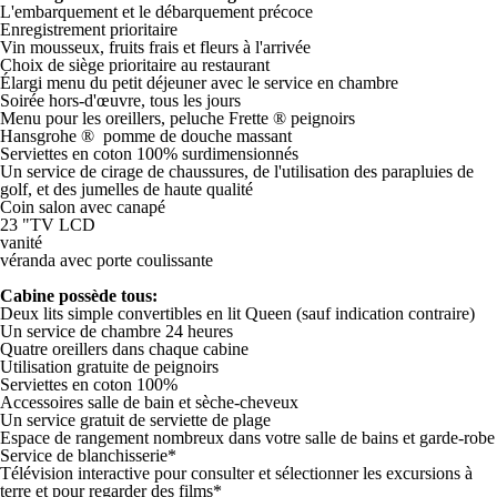
L'embarquement
et
le débarquement
précoce
Enregistrement
prioritaire
Vin mousseux
,
fruits frais
et
fleurs à l'arrivée
Choix de siège prioritaire au restaurant
Élargi
menu du petit déjeuner
avec le service en chambre
Soirée
hors-d'œuvre
, tous les jours
Menu pour les oreillers
,
peluche
Frette
®
peignoirs
Hansgrohe
®
pomme de douche
massant
Serviettes en coton
100%
surdimensionnés
Un service de
cirage de chaussures
, de l'utilisation
des
parapluies de
golf,
et
des jumelles
de haute qualité
Coin salon
avec canapé
23 "
TV LCD
vanité
véranda
avec porte coulissante
Cabine possède tous:
Deux lits simple convertibles en lit Queen (sauf indication contraire)
Un service de chambre 24 heures
Quatre oreillers dans chaque cabine
Utilisation gratuite de peignoirs
Serviettes en coton 100%
Accessoires salle de bain et sèche-cheveux
Un service gratuit de serviette de plage
Espace de rangement nombreux dans votre salle de bains et garde-robe
Service de blanchisserie*
Télévision interactive pour consulter et sélectionner les excursions à
terre et pour regarder des films*