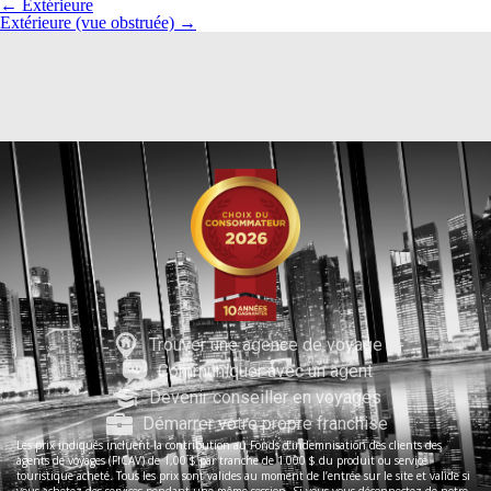
←
Extérieure
Extérieure (vue obstruée)
→
Trouver une agence de voyage
Communiquer avec un agent
Devenir conseiller en voyages
Démarrer votre propre franchise
Les prix indiqués incluent la contribution au Fonds d’indemnisation des clients des
agents de voyages (FICAV) de 1,00 $ par tranche de 1 000 $ du produit ou service
touristique acheté. Tous les prix sont valides au moment de l’entrée sur le site et valide si
vous achetez des services pendant une même session. Si vous vous déconnectez de notre