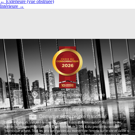
←
Extérieure (vue obstruée)
Intérieure
→
Trouver une agence de voyage
Communiquer avec un agent
Devenir conseiller en voyages
Démarrer votre propre franchise
Les prix indiqués incluent la contribution au Fonds d’indemnisation des clients des
agents de voyages (FICAV) de 1,00 $ par tranche de 1 000 $ du produit ou service
touristique acheté. Tous les prix sont valides au moment de l’entrée sur le site et valide si
vous achetez des services pendant une même session. Si vous vous déconnectez de notre