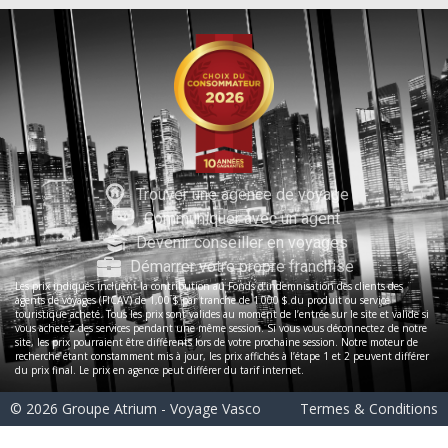
Trouver une agence de voyage
Communiquer avec un agent
Devenir conseiller en voyages
Démarrer votre propre franchise
Les prix indiqués incluent la contribution au Fonds d’indemnisation des clients des
agents de voyages (FICAV) de 1,00 $ par tranche de 1 000 $ du produit ou service
touristique acheté. Tous les prix sont valides au moment de l’entrée sur le site et valide si
vous achetez des services pendant une même session. Si vous vous déconnectez de notre
site, les prix pourraient être différents lors de votre prochaine session. Notre moteur de
recherche étant constamment mis à jour, les prix affichés à l’étape 1 et 2 peuvent différer
du prix final. Le prix en agence peut différer du tarif internet.
© 2026 Groupe Atrium - Voyage Vasco
Termes & Conditions