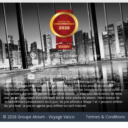
Trouver une agence de voyage
Communiquer avec un agent
Devenir conseiller en voyages
Démarrer votre propre franchise
Les prix indiqués incluent la contribution au Fonds d’indemnisation des clients des
agents de voyages (FICAV) de 1,00 $ par tranche de 1 000 $ du produit ou service
touristique acheté. Tous les prix sont valides au moment de l’entrée sur le site et valide si
vous achetez des services pendant une même session. Si vous vous déconnectez de notre
site, les prix pourraient être différents lors de votre prochaine session. Notre moteur de
recherche étant constamment mis à jour, les prix affichés à l’étape 1 et 2 peuvent différer
du prix final. Le prix en agence peut différer du tarif internet.
© 2026 Groupe Atrium - Voyage Vasco
Termes & Conditions