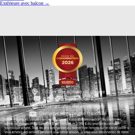
Extérieure avec balcon
→
Trouver une agence de voyage
Communiquer avec un agent
Devenir conseiller en voyages
Démarrer votre propre franchise
Les prix indiqués incluent la contribution au Fonds d’indemnisation des clients des
agents de voyages (FICAV) de 1,00 $ par tranche de 1 000 $ du produit ou service
touristique acheté. Tous les prix sont valides au moment de l’entrée sur le site et valide si
vous achetez des services pendant une même session. Si vous vous déconnectez de notre