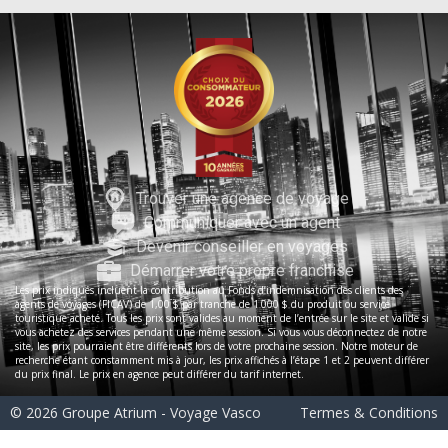
Trouver une agence de voyage
Communiquer avec un agent
Devenir conseiller en voyages
Démarrer votre propre franchise
Les prix indiqués incluent la contribution au Fonds d’indemnisation des clients des
agents de voyages (FICAV) de 1,00 $ par tranche de 1 000 $ du produit ou service
touristique acheté. Tous les prix sont valides au moment de l’entrée sur le site et valide si
vous achetez des services pendant une même session. Si vous vous déconnectez de notre
site, les prix pourraient être différents lors de votre prochaine session. Notre moteur de
recherche étant constamment mis à jour, les prix affichés à l’étape 1 et 2 peuvent différer
du prix final. Le prix en agence peut différer du tarif internet.
© 2026 Groupe Atrium - Voyage Vasco
Termes & Conditions