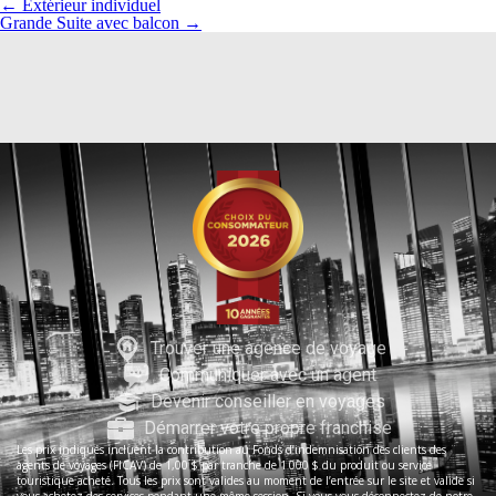
←
Extérieur individuel
Grande Suite avec balcon
→
Trouver une agence de voyage
Communiquer avec un agent
Devenir conseiller en voyages
Démarrer votre propre franchise
Les prix indiqués incluent la contribution au Fonds d’indemnisation des clients des
agents de voyages (FICAV) de 1,00 $ par tranche de 1 000 $ du produit ou service
touristique acheté. Tous les prix sont valides au moment de l’entrée sur le site et valide si
vous achetez des services pendant une même session. Si vous vous déconnectez de notre