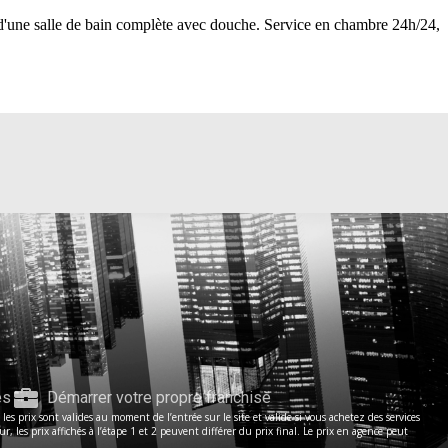
et d'une salle de bain complète avec douche. Service en chambre 24h/24,
es
Démarrer votre propre franchise
s prix sont valides au moment de l’entrée sur le site et valide si vous achetez des services
les prix affichés à l’étape 1 et 2 peuvent différer du prix final. Le prix en agence peut