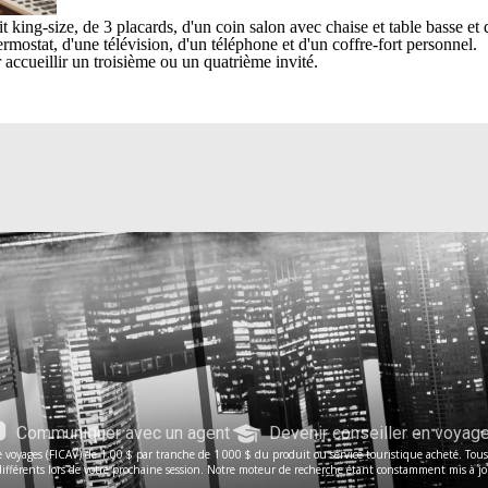
it king-size, de 3 placards, d'un coin salon avec chaise et table basse 
ermostat, d'une télévision, d'un téléphone et d'un coffre-fort personnel.
 accueillir un troisième ou un quatrième invité.
Communiquer avec un agent
Devenir conseiller en voyag
voyages (FICAV) de 1,00 $ par tranche de 1 000 $ du produit ou service touristique acheté. Tous le
férents lors de votre prochaine session. Notre moteur de recherche étant constamment mis à jour, 