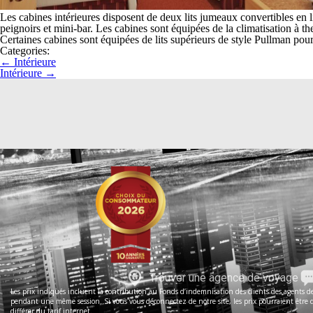
Les cabines intérieures disposent de deux lits jumeaux convertibles en l
peignoirs et mini-bar. Les cabines sont équipées de la climatisation à th
Certaines cabines sont équipées de lits supérieurs de style Pullman pour
Categories:
←
Intérieure
Intérieure
→
Trouver une agence de voyage
Les prix indiqués incluent la contribution au Fonds d’indemnisation des clients des agents de 
pendant une même session. Si vous vous déconnectez de notre site, les prix pourraient être dif
différer du tarif internet.