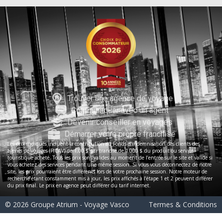
Trouver une agence de voyage
Communiquer avec un agent
Devenir conseiller en voyages
Démarrer votre propre franchise
Les prix indiqués incluent la contribution au Fonds d’indemnisation des clients des
agents de voyages (FICAV) de 1,00 $ par tranche de 1 000 $ du produit ou service
touristique acheté. Tous les prix sont valides au moment de l’entrée sur le site et valide si
vous achetez des services pendant une même session. Si vous vous déconnectez de notre
site, les prix pourraient être différents lors de votre prochaine session. Notre moteur de
recherche étant constamment mis à jour, les prix affichés à l’étape 1 et 2 peuvent différer
du prix final. Le prix en agence peut différer du tarif internet.
© 2026 Groupe Atrium - Voyage Vasco
Termes & Conditions