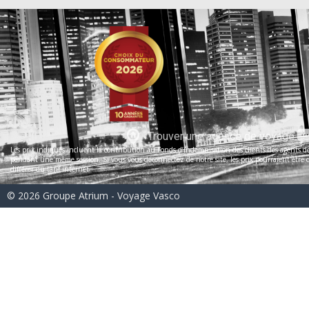
Trouver une agence de voyage
Les prix indiqués incluent la contribution au Fonds d’indemnisation des clients des agents de 
pendant une même session. Si vous vous déconnectez de notre site, les prix pourraient être dif
différer du tarif internet.
© 2026 Groupe Atrium - Voyage Vasco