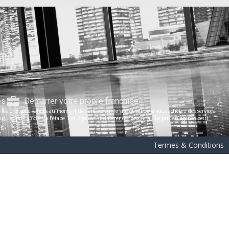
es
Démarrer votre propre franchise
s prix sont valides au moment de l’entrée sur le site et valide si vous achetez des services
les prix affichés à l’étape 1 et 2 peuvent différer du prix final. Le prix en agence peut
Termes & Conditions