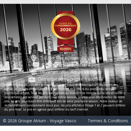
Trouver une agence de voyage
Communiquer avec un agent
Devenir conseiller en voyages
Démarrer votre propre franchise
Les prix indiqués incluent la contribution au Fonds d’indemnisation des clients des
agents de voyages (FICAV) de 1,00 $ par tranche de 1 000 $ du produit ou service
touristique acheté. Tous les prix sont valides au moment de l’entrée sur le site et valide si
vous achetez des services pendant une même session. Si vous vous déconnectez de notre
site, les prix pourraient être différents lors de votre prochaine session. Notre moteur de
recherche étant constamment mis à jour, les prix affichés à l’étape 1 et 2 peuvent différer
du prix final. Le prix en agence peut différer du tarif internet.
© 2026 Groupe Atrium - Voyage Vasco
Termes & Conditions