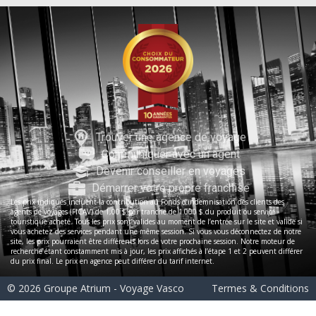
Trouver une agence de voyage
Communiquer avec un agent
Devenir conseiller en voyages
Démarrer votre propre franchise
Les prix indiqués incluent la contribution au Fonds d’indemnisation des clients des
agents de voyages (FICAV) de 1,00 $ par tranche de 1 000 $ du produit ou service
touristique acheté. Tous les prix sont valides au moment de l’entrée sur le site et valide si
vous achetez des services pendant une même session. Si vous vous déconnectez de notre
site, les prix pourraient être différents lors de votre prochaine session. Notre moteur de
recherche étant constamment mis à jour, les prix affichés à l’étape 1 et 2 peuvent différer
du prix final. Le prix en agence peut différer du tarif internet.
© 2026 Groupe Atrium - Voyage Vasco
Termes & Conditions