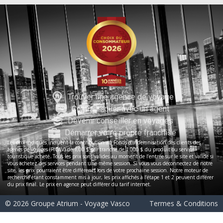
Trouver une agence de voyage
Communiquer avec un agent
Devenir conseiller en voyages
Démarrer votre propre franchise
Les prix indiqués incluent la contribution au Fonds d’indemnisation des clients des
agents de voyages (FICAV) de 1,00 $ par tranche de 1 000 $ du produit ou service
touristique acheté. Tous les prix sont valides au moment de l’entrée sur le site et valide si
vous achetez des services pendant une même session. Si vous vous déconnectez de notre
site, les prix pourraient être différents lors de votre prochaine session. Notre moteur de
recherche étant constamment mis à jour, les prix affichés à l’étape 1 et 2 peuvent différer
du prix final. Le prix en agence peut différer du tarif internet.
© 2026 Groupe Atrium - Voyage Vasco
Termes & Conditions