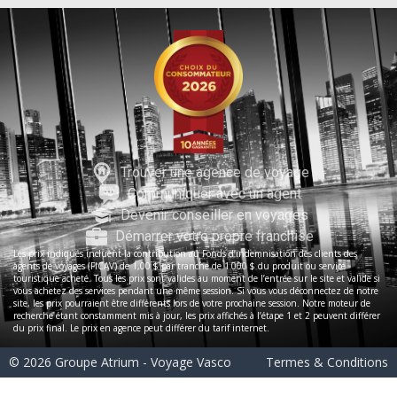
Trouver une agence de voyage
Communiquer avec un agent
Devenir conseiller en voyages
Démarrer votre propre franchise
Les prix indiqués incluent la contribution au Fonds d’indemnisation des clients des
agents de voyages (FICAV) de 1,00 $ par tranche de 1 000 $ du produit ou service
touristique acheté. Tous les prix sont valides au moment de l’entrée sur le site et valide si
vous achetez des services pendant une même session. Si vous vous déconnectez de notre
site, les prix pourraient être différents lors de votre prochaine session. Notre moteur de
recherche étant constamment mis à jour, les prix affichés à l’étape 1 et 2 peuvent différer
du prix final. Le prix en agence peut différer du tarif internet.
© 2026 Groupe Atrium - Voyage Vasco
Termes & Conditions