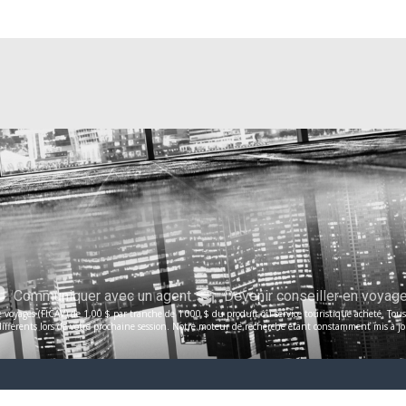
Communiquer avec un agent
Devenir conseiller en voyag
voyages (FICAV) de 1,00 $ par tranche de 1 000 $ du produit ou service touristique acheté. Tous le
férents lors de votre prochaine session. Notre moteur de recherche étant constamment mis à jour, 