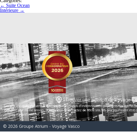
Categories:
←
Suite Ocean
Intérieure
→
Trouver une agence de voyage
Les prix indiqués incluent la contribution au Fonds d’indemnisation des clients des agents de 
pendant une même session. Si vous vous déconnectez de notre site, les prix pourraient être dif
différer du tarif internet.
© 2026 Groupe Atrium - Voyage Vasco