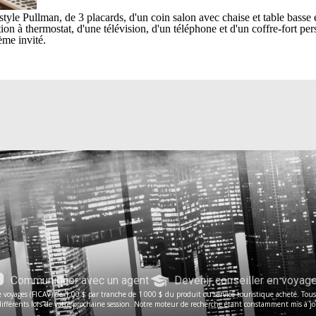
de style Pullman, de 3 placards, d'un coin salon avec chaise et table bas
ion à thermostat, d'une télévision, d'un téléphone et d'un coffre-fort per
ème invité.
Communiquer avec un agent
Devenir conseiller en voyag
voyages (FICAV) de 1,00 $ par tranche de 1 000 $ du produit ou service touristique acheté. Tous le
férents lors de votre prochaine session. Notre moteur de recherche étant constamment mis à jour, 