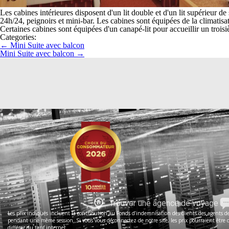
Les cabines intérieures disposent d'un lit double et d'un lit supérieur 
24h/24, peignoirs et mini-bar. Les cabines sont équipées de la climatisat
Certaines cabines sont équipées d'un canapé-lit pour accueillir un troisi
Categories:
←
Mini Suite avec balcon
Mini Suite avec balcon
→
Trouver une agence de voyage
Les prix indiqués incluent la contribution au Fonds d’indemnisation des clients des agents de 
pendant une même session. Si vous vous déconnectez de notre site, les prix pourraient être dif
différer du tarif internet.