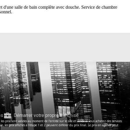
se et d'une salle de bain complète avec douche. Service de chambre
sonnel.
es
Démarrer votre propre franchise
s prix sont valides au moment de l’entrée sur le site et valide si vous achetez des services
les prix affichés à l’étape 1 et 2 peuvent différer du prix final. Le prix en agence peut