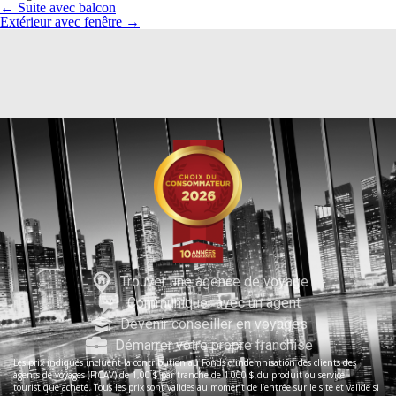
←
Suite avec balcon
Extérieur avec fenêtre
→
Trouver une agence de voyage
Communiquer avec un agent
Devenir conseiller en voyages
Démarrer votre propre franchise
Les prix indiqués incluent la contribution au Fonds d’indemnisation des clients des
agents de voyages (FICAV) de 1,00 $ par tranche de 1 000 $ du produit ou service
touristique acheté. Tous les prix sont valides au moment de l’entrée sur le site et valide si