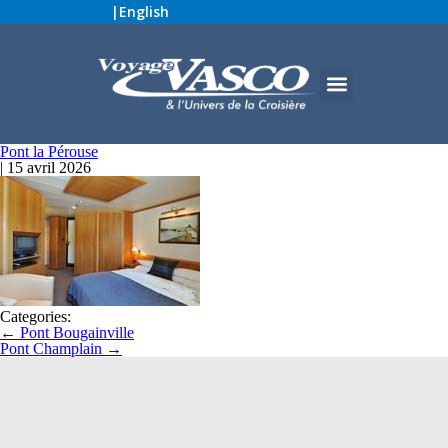
|
English
Pont la Pérouse
|
15 avril 2026
Categories:
←
Pont Bougainville
Pont Champlain
→