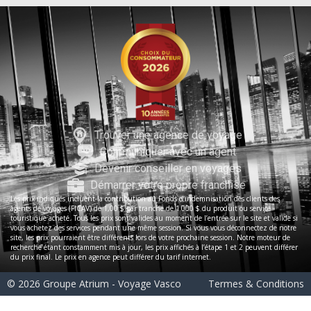
Trouver une agence de voyage
Communiquer avec un agent
Devenir conseiller en voyages
Démarrer votre propre franchise
Les prix indiqués incluent la contribution au Fonds d’indemnisation des clients des
agents de voyages (FICAV) de 1,00 $ par tranche de 1 000 $ du produit ou service
touristique acheté. Tous les prix sont valides au moment de l’entrée sur le site et valide si
vous achetez des services pendant une même session. Si vous vous déconnectez de notre
site, les prix pourraient être différents lors de votre prochaine session. Notre moteur de
recherche étant constamment mis à jour, les prix affichés à l’étape 1 et 2 peuvent différer
du prix final. Le prix en agence peut différer du tarif internet.
© 2026 Groupe Atrium - Voyage Vasco
Termes & Conditions