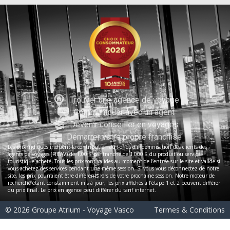
Trouver une agence de voyage
Communiquer avec un agent
Devenir conseiller en voyages
Démarrer votre propre franchise
Les prix indiqués incluent la contribution au Fonds d’indemnisation des clients des
agents de voyages (FICAV) de 1,00 $ par tranche de 1 000 $ du produit ou service
touristique acheté. Tous les prix sont valides au moment de l’entrée sur le site et valide si
vous achetez des services pendant une même session. Si vous vous déconnectez de notre
site, les prix pourraient être différents lors de votre prochaine session. Notre moteur de
recherche étant constamment mis à jour, les prix affichés à l’étape 1 et 2 peuvent différer
du prix final. Le prix en agence peut différer du tarif internet.
© 2026 Groupe Atrium - Voyage Vasco
Termes & Conditions