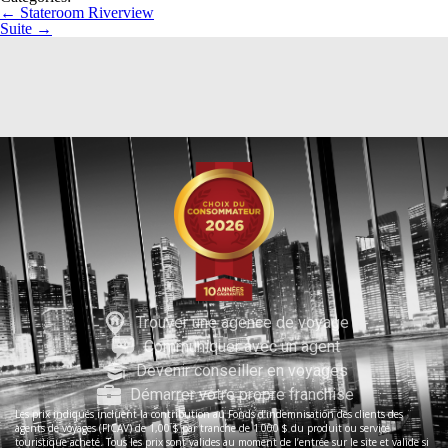
←
Stateroom Riverview
Suite
→
Trouver une agence de voyage
Communiquer avec un agent
Devenir conseiller en voyages
Démarrer votre propre franchise
Les prix indiqués incluent la contribution au Fonds d’indemnisation des clients des
agents de voyages (FICAV) de 1,00 $ par tranche de 1 000 $ du produit ou service
touristique acheté. Tous les prix sont valides au moment de l’entrée sur le site et valide si