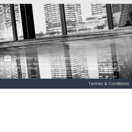
es
Démarrer votre propre franchise
s prix sont valides au moment de l’entrée sur le site et valide si vous achetez des services
les prix affichés à l’étape 1 et 2 peuvent différer du prix final. Le prix en agence peut
Termes & Conditions