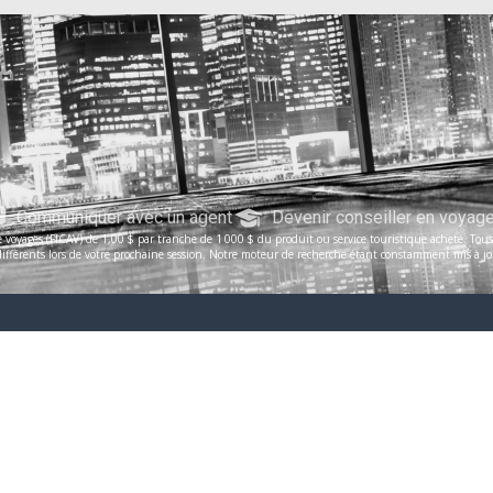
Communiquer avec un agent
Devenir conseiller en voyag
voyages (FICAV) de 1,00 $ par tranche de 1 000 $ du produit ou service touristique acheté. Tous le
férents lors de votre prochaine session. Notre moteur de recherche étant constamment mis à jour, 