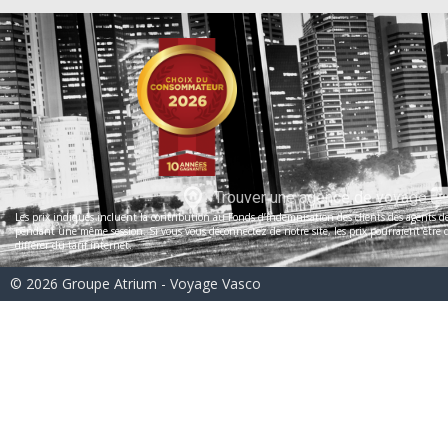
Trouver une agence de voyage
Les prix indiqués incluent la contribution au Fonds d’indemnisation des clients des agents de 
pendant une même session. Si vous vous déconnectez de notre site, les prix pourraient être dif
différer du tarif internet.
© 2026 Groupe Atrium - Voyage Vasco