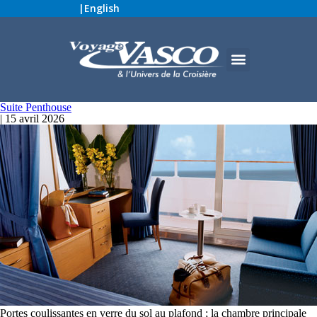
|
English
Suite Penthouse
|
15 avril 2026
Portes coulissantes en verre du sol au plafond ; la chambre principale