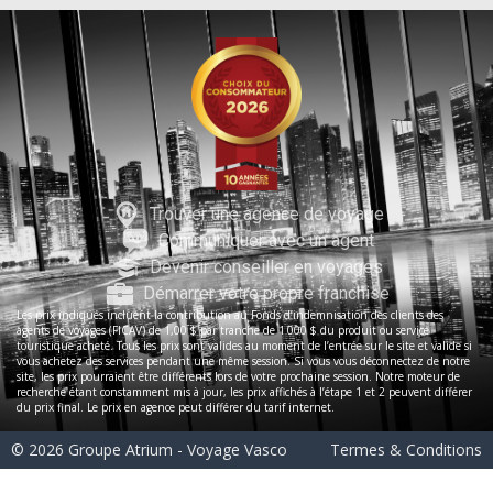
Trouver une agence de voyage
Communiquer avec un agent
Devenir conseiller en voyages
Démarrer votre propre franchise
Les prix indiqués incluent la contribution au Fonds d’indemnisation des clients des
agents de voyages (FICAV) de 1,00 $ par tranche de 1 000 $ du produit ou service
touristique acheté. Tous les prix sont valides au moment de l’entrée sur le site et valide si
vous achetez des services pendant une même session. Si vous vous déconnectez de notre
site, les prix pourraient être différents lors de votre prochaine session. Notre moteur de
recherche étant constamment mis à jour, les prix affichés à l’étape 1 et 2 peuvent différer
du prix final. Le prix en agence peut différer du tarif internet.
© 2026 Groupe Atrium - Voyage Vasco
Termes & Conditions