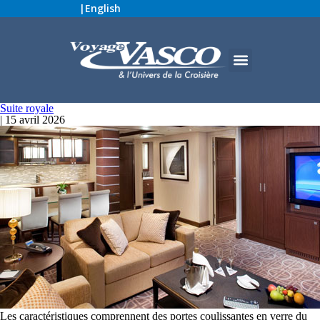
|
English
Suite royale
|
15 avril 2026
Les caractéristiques comprennent des portes coulissantes en verre du