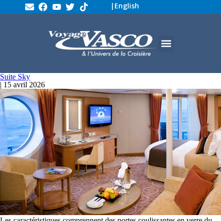
|
English
Suite Sky
|
15 avril 2026
Les caractéristiques comprennent des portes coulissantes en verre du