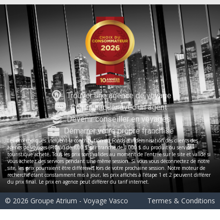
Trouver une agence de voyage
Communiquer avec un agent
Devenir conseiller en voyages
Démarrer votre propre franchise
Les prix indiqués incluent la contribution au Fonds d’indemnisation des clients des
agents de voyages (FICAV) de 1,00 $ par tranche de 1 000 $ du produit ou service
touristique acheté. Tous les prix sont valides au moment de l’entrée sur le site et valide si
vous achetez des services pendant une même session. Si vous vous déconnectez de notre
site, les prix pourraient être différents lors de votre prochaine session. Notre moteur de
recherche étant constamment mis à jour, les prix affichés à l’étape 1 et 2 peuvent différer
du prix final. Le prix en agence peut différer du tarif internet.
© 2026 Groupe Atrium - Voyage Vasco
Termes & Conditions