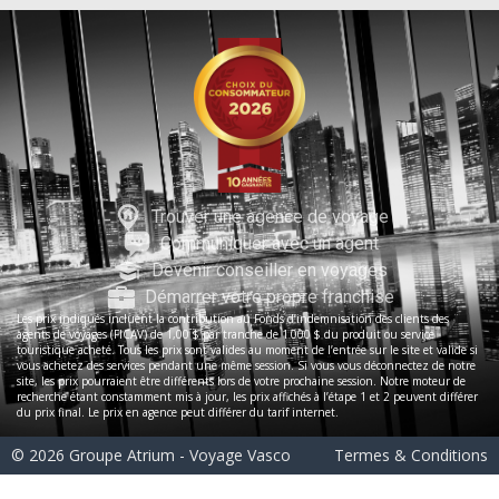
Trouver une agence de voyage
Communiquer avec un agent
Devenir conseiller en voyages
Démarrer votre propre franchise
Les prix indiqués incluent la contribution au Fonds d’indemnisation des clients des
agents de voyages (FICAV) de 1,00 $ par tranche de 1 000 $ du produit ou service
touristique acheté. Tous les prix sont valides au moment de l’entrée sur le site et valide si
vous achetez des services pendant une même session. Si vous vous déconnectez de notre
site, les prix pourraient être différents lors de votre prochaine session. Notre moteur de
recherche étant constamment mis à jour, les prix affichés à l’étape 1 et 2 peuvent différer
du prix final. Le prix en agence peut différer du tarif internet.
© 2026 Groupe Atrium - Voyage Vasco
Termes & Conditions