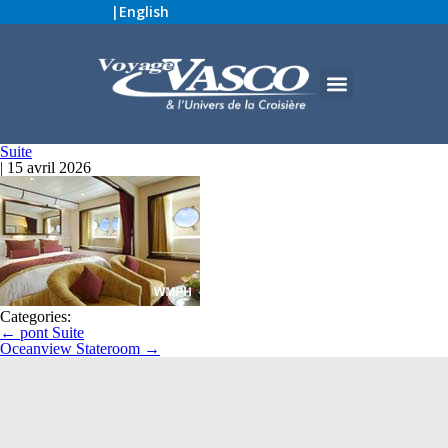
|
English
Suite
|
15 avril 2026
Categories:
←
pont Suite
Oceanview Stateroom
→