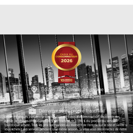
Trouver une agence de voyage
Communiquer avec un agent
Devenir conseiller en voyages
Démarrer votre propre franchise
Les prix indiqués incluent la contribution au Fonds d’indemnisation des clients des
agents de voyages (FICAV) de 1,00 $ par tranche de 1 000 $ du produit ou service
touristique acheté. Tous les prix sont valides au moment de l’entrée sur le site et valide si
vous achetez des services pendant une même session. Si vous vous déconnectez de notre