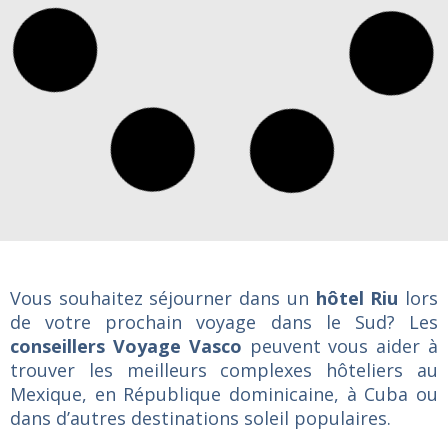
Riviera Nayarit
Riu Vallarta
Cancun