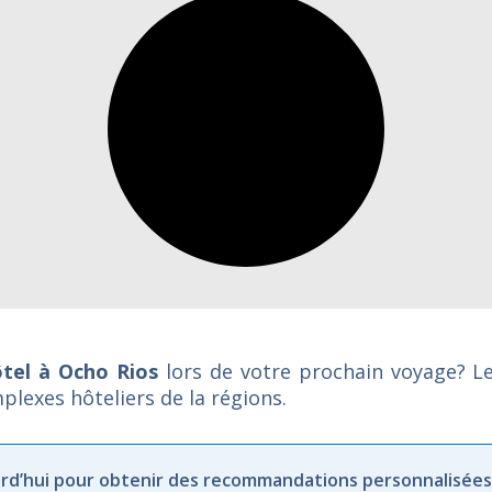
tel à Ocho Rios
lors de votre prochain voyage? L
plexes hôteliers de la régions.
rd’hui
pour
obtenir
des
recommandations
personnalisées