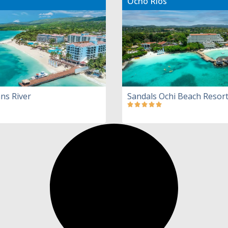
Ocho Rios
ns River
Sandals Ochi Beach Resor