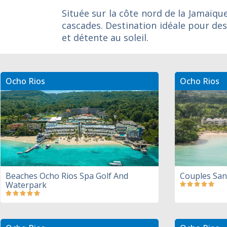
Située sur la côte nord de la Jamaïqu
cascades. Destination idéale pour de
et détente au soleil.
Ocho Rios
Ocho Rios
Beaches Ocho Rios Spa Golf And
Couples San
Waterpark