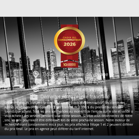
Trouver une agence de voyage
Communiquer avec un agent
Devenir conseiller en voyages
Démarrer votre propre franchise
Les prix indiqués incluent la contribution au Fonds d’indemnisation des clients des
agents de voyages (FICAV) de 1,00 $ par tranche de 1 000 $ du produit ou service
touristique acheté. Tous les prix sont valides au moment de l’entrée sur le site et valide si
vous achetez des services pendant une même session. Si vous vous déconnectez de notre
site, les prix pourraient être différents lors de votre prochaine session. Notre moteur de
recherche étant constamment mis à jour, les prix affichés à l’étape 1 et 2 peuvent différer
du prix final. Le prix en agence peut différer du tarif internet.