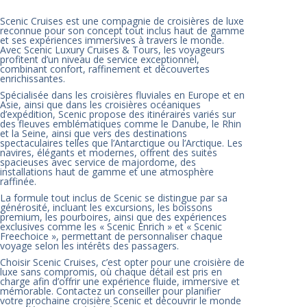
Scenic Cruises est une compagnie de croisières de luxe
reconnue pour son concept tout inclus haut de gamme
et ses expériences immersives à travers le monde.
Avec Scenic Luxury Cruises & Tours, les voyageurs
profitent d’un niveau de service exceptionnel,
combinant confort, raffinement et découvertes
enrichissantes.
Spécialisée dans les croisières fluviales en Europe et en
Asie, ainsi que dans les croisières océaniques
d’expédition, Scenic propose des itinéraires variés sur
des fleuves emblématiques comme le Danube, le Rhin
et la Seine, ainsi que vers des destinations
spectaculaires telles que l’Antarctique ou l’Arctique. Les
navires, élégants et modernes, offrent des suites
spacieuses avec service de majordome, des
installations haut de gamme et une atmosphère
raffinée.
La formule tout inclus de Scenic se distingue par sa
générosité, incluant les excursions, les boissons
premium, les pourboires, ainsi que des expériences
exclusives comme les « Scenic Enrich » et « Scenic
Freechoice », permettant de personnaliser chaque
voyage selon les intérêts des passagers.
Choisir Scenic Cruises, c’est opter pour une croisière de
luxe sans compromis, où chaque détail est pris en
charge afin d’offrir une expérience fluide, immersive et
mémorable. Contactez un conseiller pour planifier
votre prochaine croisière Scenic et découvrir le monde