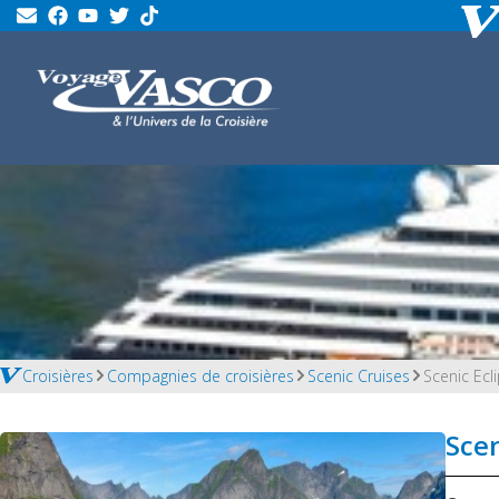
Croisières
Compagnies de croisières
Scenic Cruises
Scenic Ecli
Scen