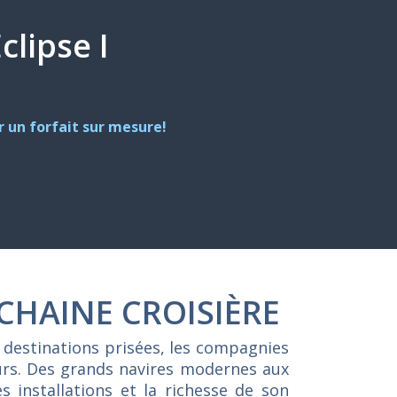
clipse I
 un forfait sur mesure!
CHAINE CROISIÈRE
 destinations prisées, les compagnies
eurs. Des grands navires modernes aux
s installations et la richesse de son