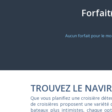
Forfait
Aucun forfait pour le m
TROUVEZ LE NAVIR
Que vous planifiez une croisière dét
de croisières proposent une variété 
bateaux plus intimistes, chaque opti