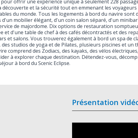
pour offrir une expérience unique à seulement 228 passagers,
la découverte et la sécurité tout en emmenant les voyageurs 
ables du monde. Tous les logements à bord du navire sont 
 d'un mobilier élégant, d'un coin salon séparé, d'un minib
ervice de majordome. Dix options de restauration somptueuse
ée et d'une table de chef à des cafés décontractés et des rep
ars et salons. Vous trouverez également à bord un spa de c
 des studios de yoga et de Pilates, plusieurs piscines et un 
ire comprend des Zodiacs, des kayaks, des vélos électriques
ider à explorer chaque destination. Détendez-vous, décompr
séjour à bord du Scenic Eclipse.
Présentation vidé