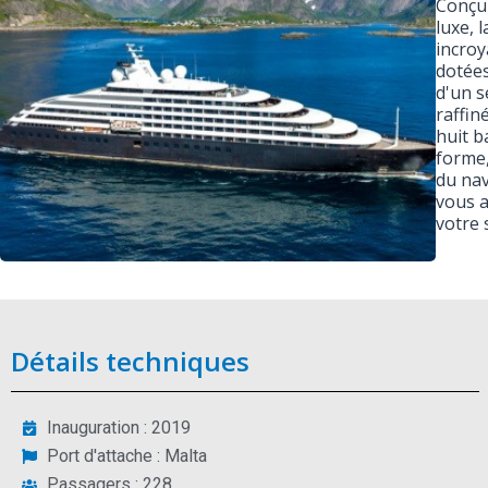
Conçu 
luxe, 
incroy
dotées
d'un s
raffin
huit b
forme,
du nav
vous a
votre 
Détails techniques
Inauguration : 2019
Port d'attache : Malta
Passagers : 228