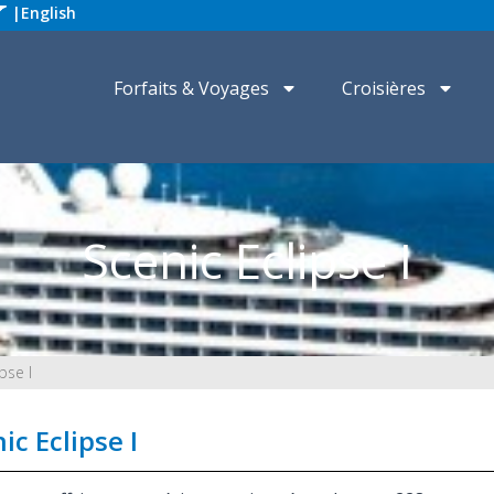
|
English
Forfaits & Voyages
Croisières
Scenic Eclipse I
pse I
ic Eclipse I