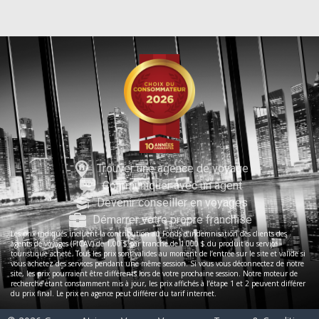
Trouver une agence de voyage
Communiquer avec un agent
Devenir conseiller en voyages
Démarrer votre propre franchise
Les prix indiqués incluent la contribution au Fonds d’indemnisation des clients des
agents de voyages (FICAV) de 1,00 $ par tranche de 1 000 $ du produit ou service
touristique acheté. Tous les prix sont valides au moment de l’entrée sur le site et valide si
vous achetez des services pendant une même session. Si vous vous déconnectez de notre
site, les prix pourraient être différents lors de votre prochaine session. Notre moteur de
recherche étant constamment mis à jour, les prix affichés à l’étape 1 et 2 peuvent différer
du prix final. Le prix en agence peut différer du tarif internet.