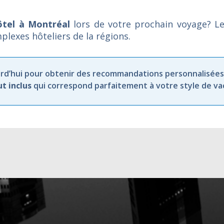
ôtel à Montréal
lors de votre prochain voyage? L
plexes hôteliers de la régions.
rd’hui
pour
obtenir
des
recommandations
personnalisées
ut
inclus
qui
correspond
parfaitement
à
votre
style
de
va