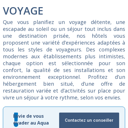
VOYAGE
Que
vous
planifiez
un
voyage
détente,
une
escapade
au
soleil
ou
un
séjour
tout
inclus
dans
une
destination
prisée,
nos
hôtels
vous
proposent
une
variété
d’expériences
adaptées
à
tous
les
styles
de
voyageurs.
Des
complexes
modernes
aux
établissements
plus
intimistes,
chaque
option
est
sélectionnée
pour
son
confort,
la
qualité
de
ses
installations
et
son
environnement
exceptionnel.
Profitez
d’un
hébergement
bien
situé,
d’une
offre
de
restauration
variée
et
d’activités
sur
place
pour
vivre
un
séjour
à
votre
rythme,
selon
vos
envies.
Envie de vous
Contactez un conseiller
évader au Aqua