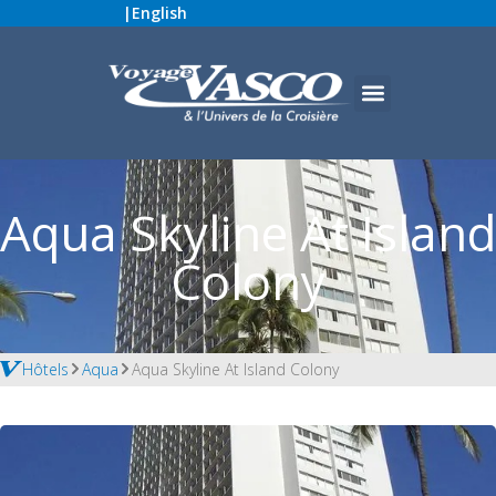
|
English
Aqua Skyline At Island
Colony
Hôtels
Aqua
Aqua Skyline At Island Colony