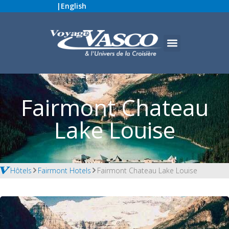
|
English
Fairmont Chateau
Lake Louise
Hôtels
Fairmont Hotels
Fairmont Chateau Lake Louise