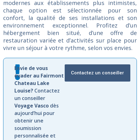
modernes
aux
établissements
plus
intimistes,
chaque
option
est
sélectionnée
pour
son
confort,
la
qualité
de
ses
installations
et
son
environnement
exceptionnel.
Profitez
d’un
hébergement
bien
situé,
d’une
offre
de
restauration
variée
et
d’activités
sur
place
pour
vivre
un
séjour
à
votre
rythme,
selon
vos
envies.
Envie de vous
Contactez un conseiller
évader au Fairmont
Chateau Lake
Louise?
Contactez
un conseiller
Voyage Vasco
dès
aujourd’hui pour
obtenir une
soumission
personnalisée et