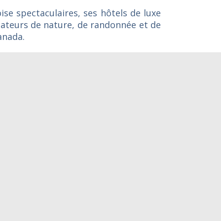
se spectaculaires, ses hôtels de luxe
mateurs de nature, de randonnée et de
anada.