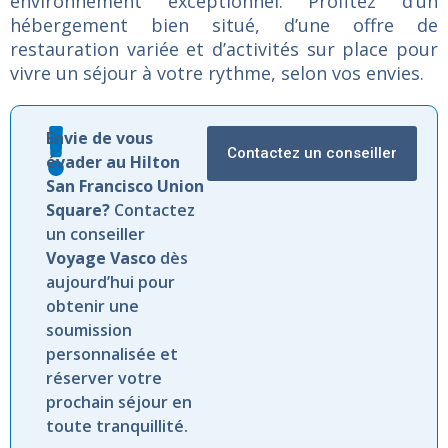
environnement
exceptionnel.
Profitez
d’un
hébergement
bien
situé,
d’une
offre
de
restauration
variée
et
d’activités
sur
place
pour
vivre
un
séjour
à
votre
rythme,
selon
vos
envies.
Envie de vous
Contactez un conseiller
évader au Hilton
San Francisco Union
Square?
Contactez
un conseiller
Voyage Vasco
dès
aujourd’hui pour
obtenir une
soumission
personnalisée et
réserver votre
prochain séjour en
toute tranquillité.