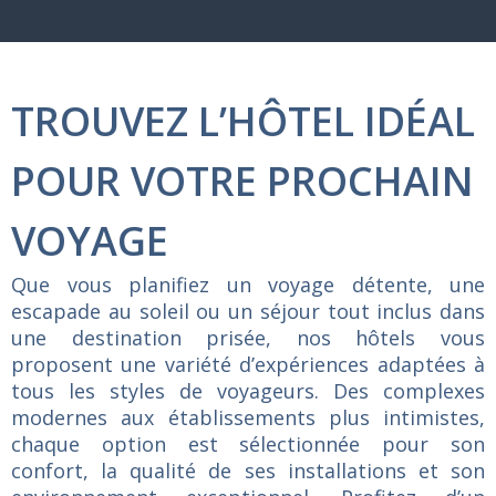
TROUVEZ L’HÔTEL IDÉAL
POUR VOTRE PROCHAIN
VOYAGE
Que
vous
planifiez
un
voyage
détente,
une
escapade
au
soleil
ou
un
séjour
tout
inclus
dans
une
destination
prisée,
nos
hôtels
vous
proposent
une
variété
d’expériences
adaptées
à
tous
les
styles
de
voyageurs.
Des
complexes
modernes
aux
établissements
plus
intimistes,
chaque
option
est
sélectionnée
pour
son
confort,
la
qualité
de
ses
installations
et
son