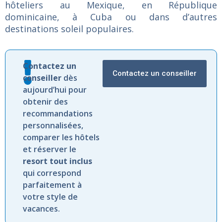
Honolulu
Hilton Waikiki Beach
Kona