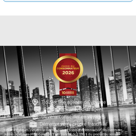
Hilton Waikoloa Village
Anaheim
Homewood Suites By Hilton Anaheim Convention
Ctr
Las Vegas