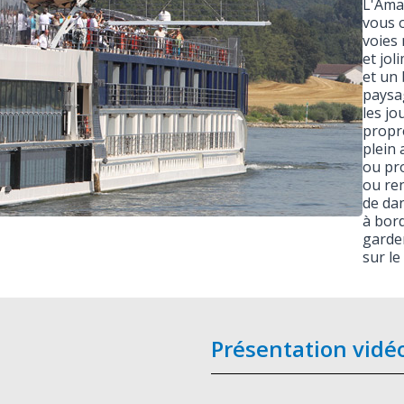
L'AmaP
vous o
voies
et jo
et un 
paysag
les jo
propre
plein 
ou pro
ou re
de dan
à bord
garder
sur le
Présentation vidé