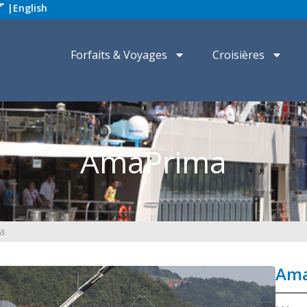
|
English
Forfaits & Voyages
Croisières
AmaPrima
a
Ama