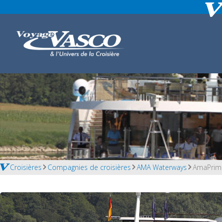
Croisières
Compagnies de croisières
AMA Waterways
AmaPrim