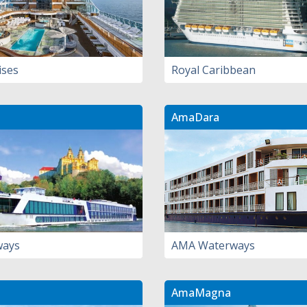
ises
Royal Caribbean
AmaDara
ways
AMA Waterways
AmaMagna