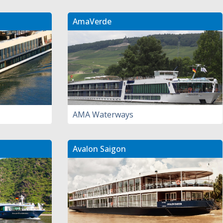
AmaVerde
AMA Waterways
Avalon Saigon