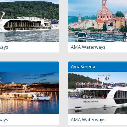
ways
AMA Waterways
AmaSerena
ways
AMA Waterways