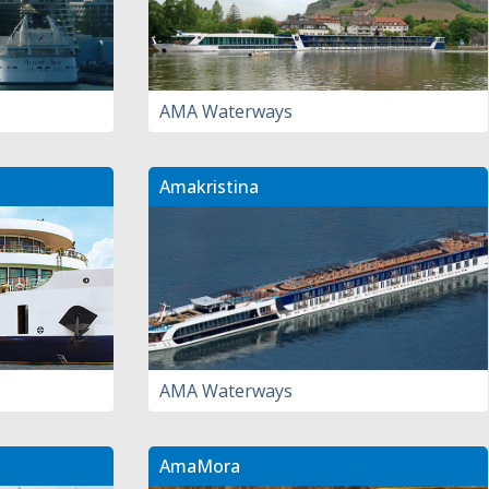
AMA Waterways
Amakristina
AMA Waterways
AmaMora