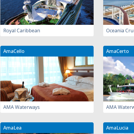
Royal Caribbean
Oceania Cru
AmaCello
AmaCerto
AMA Waterways
AMA Water
AmaLea
AmaLucia