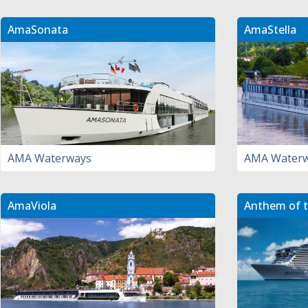
AmaSonata
AmaStella
AMA Waterways
AMA Water
AmaViola
Anthem of t