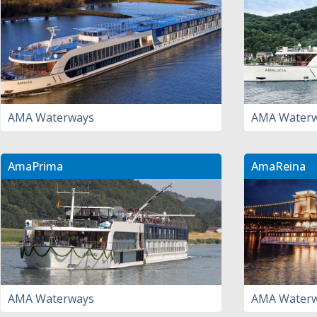
AMA Waterways
AMA Water
AmaPrima
AmaReina
AMA Waterways
AMA Water