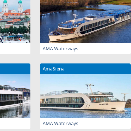
AMA Waterways
AmaSiena
AMA Waterways