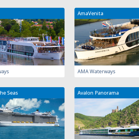
AmaVenita
ways
AMA Waterways
he Seas
Avalon Panorama