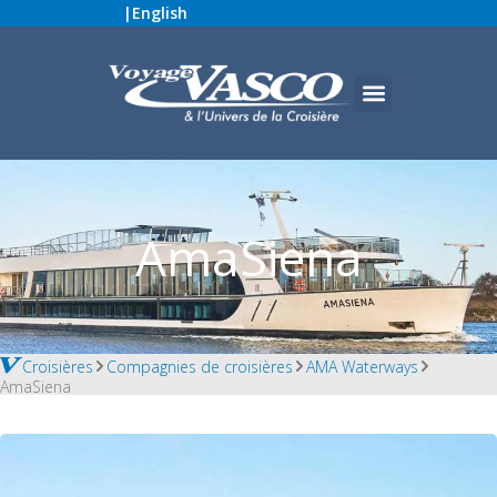
|
English
AmaSiena
Croisières
Compagnies de croisières
AMA Waterways
AmaSiena