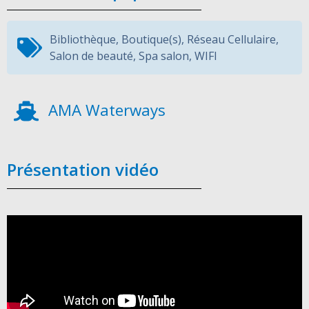
Bibliothèque
,
Boutique(s)
,
Réseau Cellulaire
,
Salon de beauté
,
Spa salon
,
WIFI
AMA Waterways
Présentation vidéo