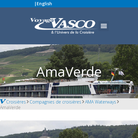
|
English
AmaVerde
Croisières
Compagnies de croisières
AMA Waterways
AmaVerde