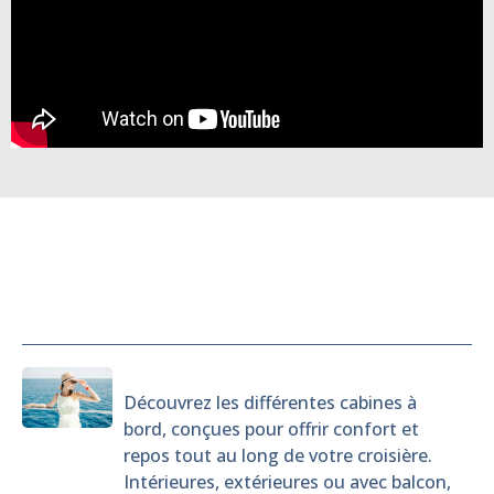
Cabines
Découvrez les différentes cabines à
bord, conçues pour offrir confort et
repos tout au long de votre croisière.
Intérieures, extérieures ou avec balcon,