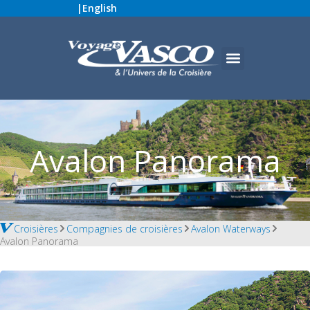
|
English
Avalon Panorama
Croisières
Compagnies de croisières
Avalon Waterways
Avalon Panorama