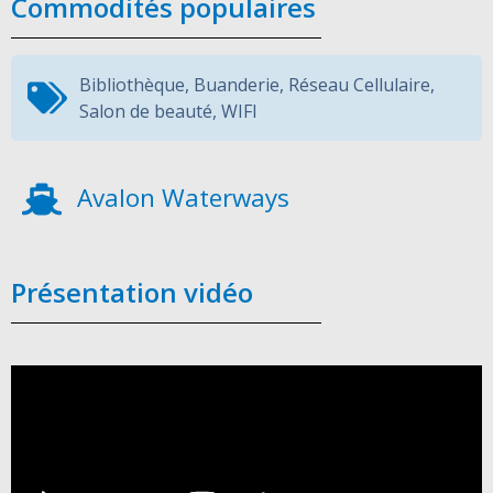
Commodités populaires
Bibliothèque
,
Buanderie
,
Réseau Cellulaire
,
Salon de beauté
,
WIFI
Avalon Waterways
Présentation vidéo