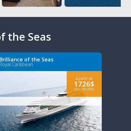
of the Seas
Brilliance of the Seas
Royal Caribbean
à partir de
1726$
occ. double