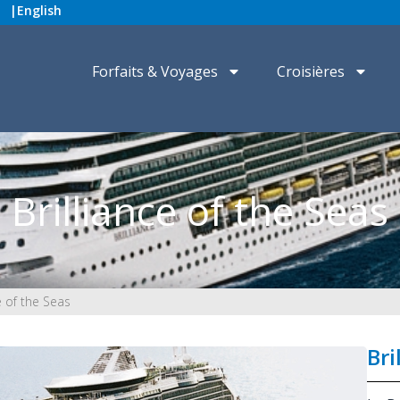
|
English
Forfaits & Voyages
Croisières
Brilliance of the Seas
e of the Seas
Bri