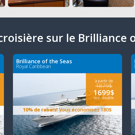
 croisière sur le Brilliance 
Brilliance of the Seas
Royal Caribbean
à partir de
1879$
1699$
occ. double
10% de rabais!
Vous économisez 180$