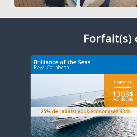
Forfait(s)
Brilliance of the Seas
Royal Caribbean
à partir de
1737$
1303$
occ. double
25% de rabais!
Vous économisez 434$