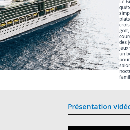
Le Br
quêt
simp
plats
crois
golf
cours
des j
jeux
un b
pour
salon
noct
fami
Présentation vidé