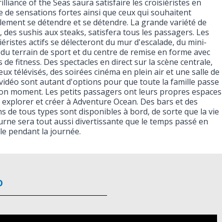
illiance of the Seas saura satisfaire les croisiéristes en
e de sensations fortes ainsi que ceux qui souhaitent
lement se détendre et se détendre. La grande variété de
, des sushis aux steaks, satisfera tous les passagers. Les
iéristes actifs se délecteront du mur d'escalade, du mini-
, du terrain de sport et du centre de remise en forme avec
 de fitness. Des spectacles en direct sur la scène centrale,
eux télévisés, des soirées cinéma en plein air et une salle de
 vidéo sont autant d'options pour que toute la famille passe
on moment. Les petits passagers ont leurs propres espaces
 explorer et créer à Adventure Ocean. Des bars et des
s de tous types sont disponibles à bord, de sorte que la vie
urne sera tout aussi divertissante que le temps passé en
lle pendant la journée.
o