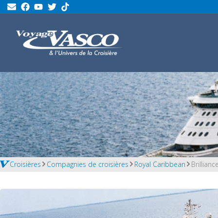
Croisières
Compagnies de croisières
Royal Caribbean
Brillianc